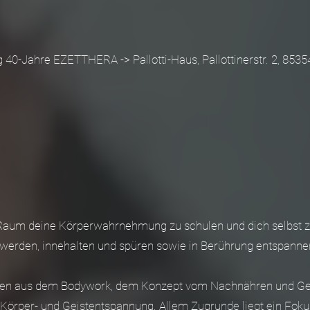
0-Jahre EZETTHERA -> Pallotti-Haus, Pallottinerstr. 2, 8535
 Raum deine Körperwahrnehmung zu schulen und dich selbst z
rden, innehalten und spüren sowie in Berührung entspannen
nten aus dem Bodywork, dem Konzept vom Nachnähren und Ge
örper- und Geistentspannung. Allem Zugrunde liegt ein Fokus