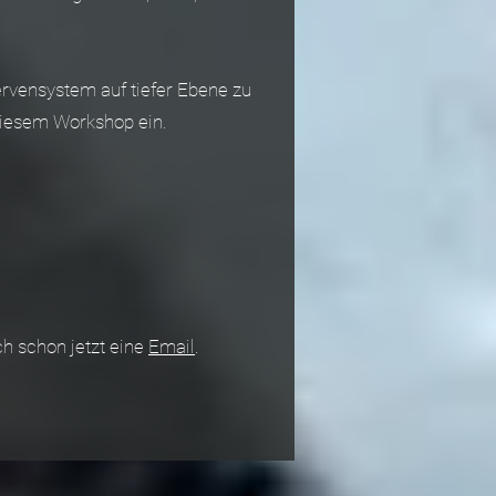
rvensystem auf tiefer Ebene zu
diesem Workshop ein.
ch schon jetzt eine
Email
.