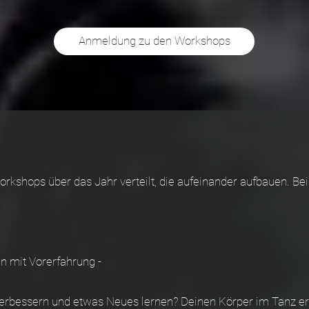
Anmeldung zu den Workshops
kshops über das Jahr verteilt, die aufeinander aufbauen. Bei
n mit Vorerfahrung -
erbessern und etwas Neues lernen? Deinen Körper im Tanz erf