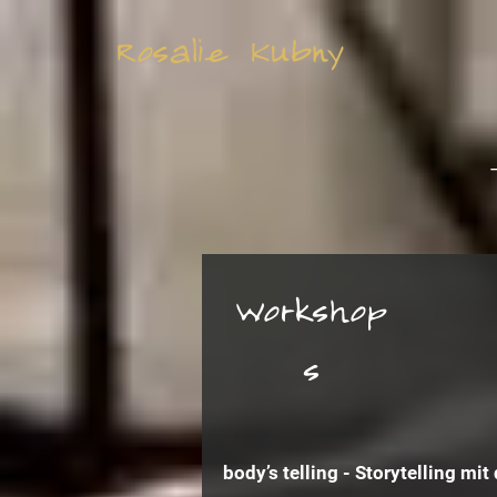
Rosalie Kubny
Workshop
s
body’s telling - Storytelling mi